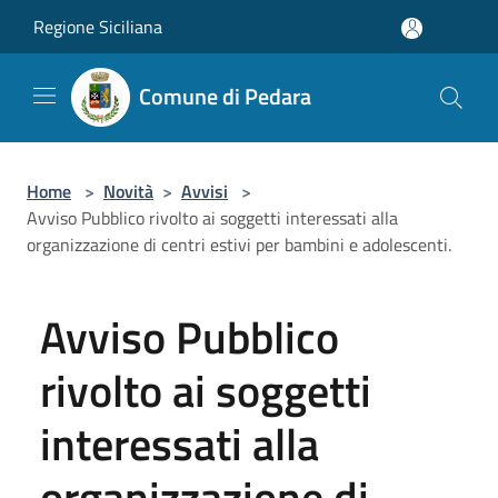
Salta al contenuto principale
Regione Siciliana
Comune di Pedara
Home
>
Novità
>
Avvisi
>
Avviso Pubblico rivolto ai soggetti interessati alla
organizzazione di centri estivi per bambini e adolescenti.
Avviso Pubblico
rivolto ai soggetti
interessati alla
organizzazione di