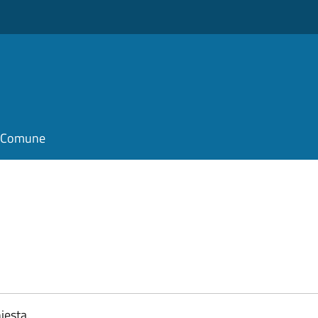
il Comune
iesta.