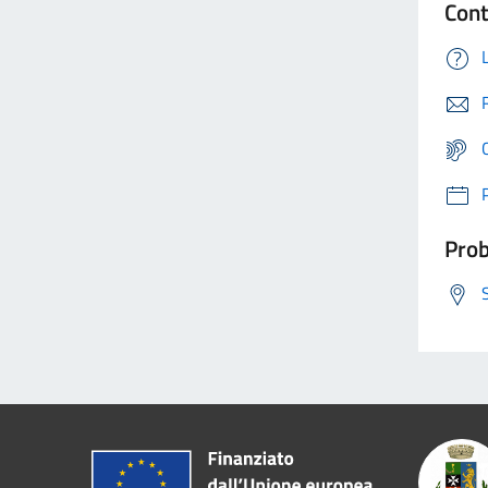
Cont
Prob