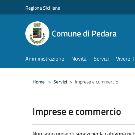
Salta al contenuto principale
Regione Siciliana
Comune di Pedara
Amministrazione
Novità
Servizi
Vivere 
Home
>
Servizi
>
Imprese e commercio
Imprese e commercio
Non sono presenti servizi per la categoria rich