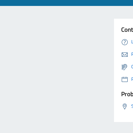
Cont
Prob