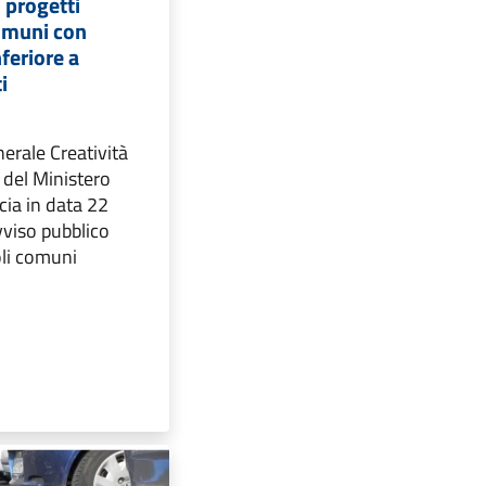
 progetti
comuni con
feriore a
i
erale Creatività
del Ministero
cia in data 22
vviso pubblico
oli comuni