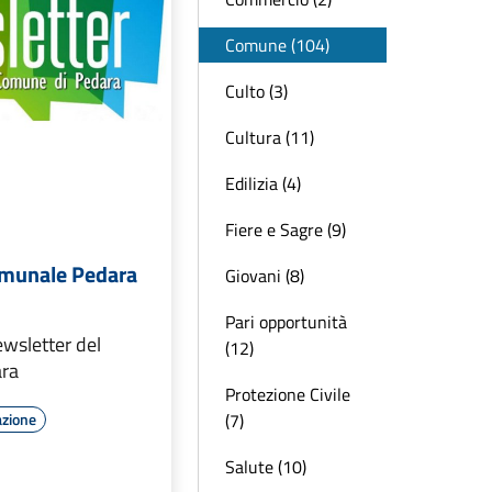
Comune (104)
Culto (3)
Cultura (11)
Edilizia (4)
Fiere e Sagre (9)
omunale Pedara
Giovani (8)
Pari opportunità
ewsletter del
(12)
ra
Protezione Civile
(7)
azione
Salute (10)