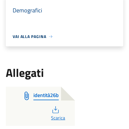
Demografici
VAI ALLA PAGINA
Allegati
identità26b
PDF
Scarica