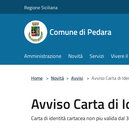
Salta al contenuto principale
Regione Siciliana
Comune di Pedara
Amministrazione
Novità
Servizi
Vivere 
Home
>
Novità
>
Avvisi
>
Avviso Carta di Ide
Avviso Carta di I
Carta di identità cartacea non piu valida dal