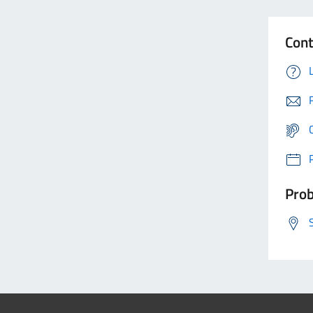
Cont
Prob