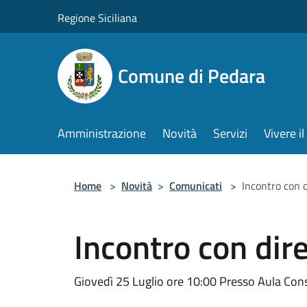
Salta al contenuto principale
Regione Siciliana
Comune di Pedara
Amministrazione
Novità
Servizi
Vivere 
Home
>
Novità
>
Comunicati
>
Incontro con 
Incontro con dir
Giovedì 25 Luglio ore 10:00 Presso Aula Cons